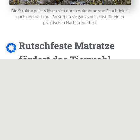
Die Strukturpellets lösen sich durch Aufnahme von Feuchtigkeit
nach und nach auf. So sorgen sie ganz von selbst für einen
praktischen Nachstreueffekt.
Rutschfeste Matratze
fördert das Tierwohl
Dass die Tiere trocken und sauber auf
der Strohmatratze liegen, wirkt sich unter
anderem positiv auf die Eutergesundheit
und die Zellgehalte in der Milch aus. „Da
die Pellets bei der Herstellung auf bis zu
90 °C erhitzt werden, sind sie nahezu
keimfrei. Schimmelnester, wie wir sie
früher bei Einstreu mit Stroh hatten, gibt