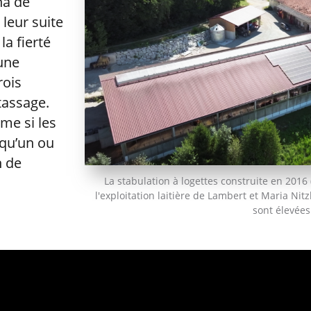
ha de
leur suite
la fierté
 une
rois
tassage.
me si les
a qu’un ou
n de
La stabulation à logettes construite en 2016
l'exploitation laitière de Lambert et Maria Nitzl
sont élevées