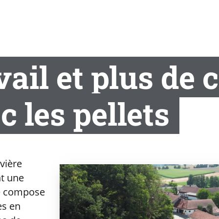
ail et plus de 
c les pellets
vière
nt une
 se compose
es en